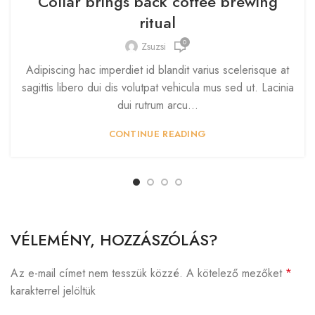
Collar brings back coffee brewing
ritual
0
Zsuzsi
Adipiscing hac imperdiet id blandit varius scelerisque at
sagittis libero dui dis volutpat vehicula mus sed ut. Lacinia
dui rutrum arcu...
CONTINUE READING
VÉLEMÉNY, HOZZÁSZÓLÁS?
Az e-mail címet nem tesszük közzé.
A kötelező mezőket
*
karakterrel jelöltük