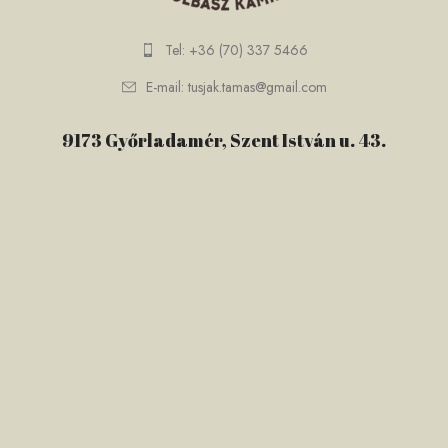
Tel: +36 (70) 337 5466
E-mail: tusjak.tamas@gmail.com
9173 Győrladamér, Szent István u. 43.