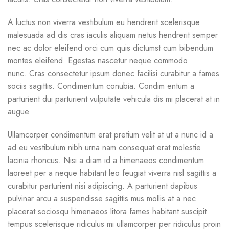
A luctus non viverra vestibulum eu hendrerit scelerisque
malesuada ad dis cras iaculis aliquam netus hendrerit semper
nec ac dolor eleifend orci cum quis dictumst cum bibendum
montes eleifend. Egestas nascetur neque commodo
nunc. Cras consectetur ipsum donec facilisi curabitur a fames
sociis sagittis. Condimentum conubia. Condim entum a
parturient dui parturient vulputate vehicula dis mi placerat at in
augue.
Ullamcorper condimentum erat pretium velit at ut a nunc id a
ad eu vestibulum nibh urna nam consequat erat molestie
lacinia rhoncus. Nisi a diam id a himenaeos condimentum
laoreet per a neque habitant leo feugiat viverra nisl sagittis a
curabitur parturient nisi adipiscing. A parturient dapibus
pulvinar arcu a suspendisse sagittis mus mollis at a nec
placerat sociosqu himenaeos litora fames habitant suscipit
tempus scelerisque ridiculus mi ullamcorper per ridiculus proin